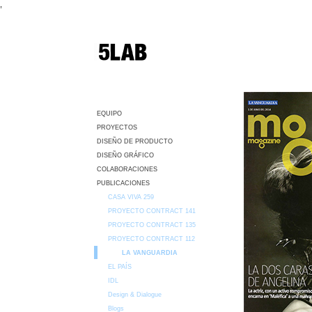
,
EQUIPO
PROYECTOS
DISEÑO DE PRODUCTO
DISEÑO GRÁFICO
COLABORACIONES
PUBLICACIONES
CASA VIVA 259
PROYECTO CONTRACT 141
PROYECTO CONTRACT 135
PROYECTO CONTRACT 112
LA VANGUARDIA
EL PAÍS
IDL
Design & Dialogue
Blogs