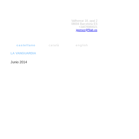
Vallhonrat 18, ppal 2
08004 Barcelona ES
+34676980021
igomez@5lab.es
castellano
català
english
LA VANGUARDIA
Junio 2014