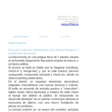
Vallhonrat 18, ppal 2
08004 Barcelona ES
+34676980021
igomez@5lab.es
castellano
català
english
Hotel Diagonal
Proyecto realizado colaborando para Alonso Balaguer y
Arquitectos Asociados
La intervención en una antigua finca de 7 plantas situada
en la Avenida Diagonal de Barcelona respeta el entorno y
el mismo edificio.
El acceso al hotel es doble: por la Diagonal (vestíbulo,
check-in y lounge-bar) y por la calle trasera (terraza
restaurante, restaurante principal y check-in), donde se
sitúa el parking subterráneo.
En el interior se respetan elementos decorativos
originales, mezclándose con nuevas texturas y colores.
El estilo se presenta de entrada austero y “masculino”:
tejidos tartan, hierro barnizado y madera de roble visten
el lounge bar abierto al público. El restaurante se
desarrolla alrededor de un asiento central que disimula la
estructura de pilares, con una macro instalación de
piezas en cerámica.
La terraza exterior es un anexo del comedor principal: