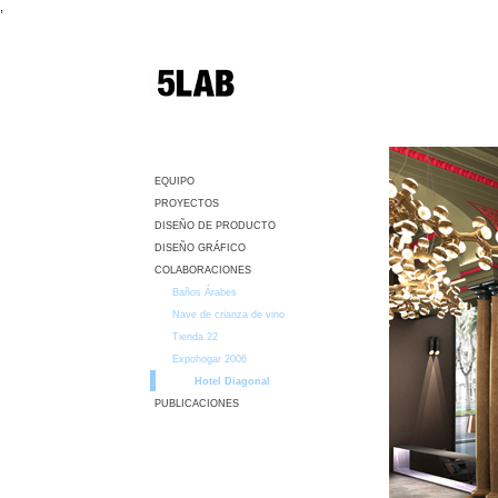
,
EQUIPO
PROYECTOS
DISEÑO DE PRODUCTO
DISEÑO GRÁFICO
COLABORACIONES
Baños Árabes
Nave de crianza de vino
Tienda 22
Expohogar 2006
Hotel Diagonal
PUBLICACIONES