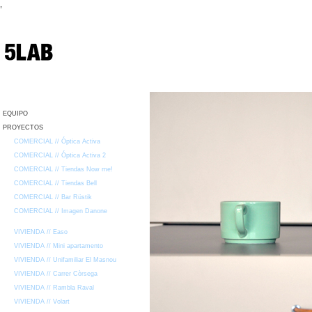
,
EQUIPO
PROYECTOS
COMERCIAL // Óptica Activa
COMERCIAL // Óptica Activa 2
COMERCIAL // Tiendas Now me!
COMERCIAL // Tiendas Bell
COMERCIAL // Bar Rüstik
COMERCIAL // Imagen Danone
VIVIENDA // Easo
VIVIENDA // Mini apartamento
VIVIENDA // Unifamiliar El Masnou
VIVIENDA // Carrer Còrsega
VIVIENDA // Rambla Raval
VIVIENDA // Volart