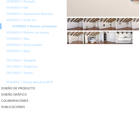
VIVIENDA // Russafa
VIVIENDA // NM
VIVIENDA // Apartamento Branchini
VIVIENDA // Poble Sec
VIVIENDA // Mueble polivalente
VIVIENDA // Reforma de terraza
VIVIENDA // Alba
VIVIENDA // Estar-comedor
VIVIENDA // Baño
OFICINAS // Swagelok
OFICINAS // Fish&Tech
OFICINAS // Apunts
EFIMERO // Estand Biocultura BCN
DISEÑO DE PRODUCTO
DISEÑO GRÁFICO
COLABORACIONES
PUBLICACIONES