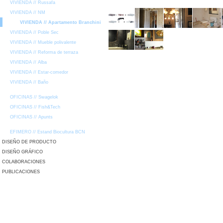
VIVIENDA // Russafa
VIVIENDA // NM
VIVIENDA // Apartamento Branchini
VIVIENDA // Poble Sec
VIVIENDA // Mueble polivalente
VIVIENDA // Reforma de terraza
VIVIENDA // Alba
VIVIENDA // Estar-comedor
VIVIENDA // Baño
OFICINAS // Swagelok
OFICINAS // Fish&Tech
OFICINAS // Apunts
EFIMERO // Estand Biocultura BCN
DISEÑO DE PRODUCTO
DISEÑO GRÁFICO
COLABORACIONES
PUBLICACIONES