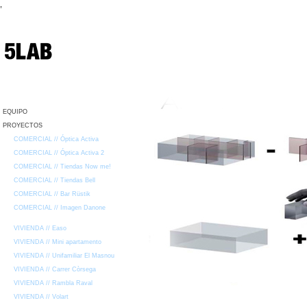
,
EQUIPO
PROYECTOS
COMERCIAL // Óptica Activa
COMERCIAL // Óptica Activa 2
COMERCIAL // Tiendas Now me!
COMERCIAL // Tiendas Bell
COMERCIAL // Bar Rüstik
COMERCIAL // Imagen Danone
VIVIENDA // Easo
VIVIENDA // Mini apartamento
VIVIENDA // Unifamiliar El Masnou
VIVIENDA // Carrer Còrsega
VIVIENDA // Rambla Raval
VIVIENDA // Volart