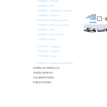
VIVIENDA // Russafa
VIVIENDA // NM
VIVIENDA // Apartamento Branchini
VIVIENDA // Poble Sec
VIVIENDA // Mueble polivalente
VIVIENDA // Reforma de terraza
VIVIENDA // Alba
VIVIENDA // Estar-comedor
VIVIENDA // Baño
OFICINAS // Swagelok
OFICINAS // Fish&Tech
OFICINAS // Apunts
EFIMERO // Estand Biocultura BCN
DISEÑO DE PRODUCTO
DISEÑO GRÁFICO
COLABORACIONES
PUBLICACIONES