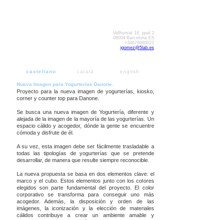
Vallhonrat 18, ppal 2
08004 Barcelona ES
+34676980021
igomez@5lab.es
castellano
català
english
Nueva Imagen para Yogurterías Danone.
Proyecto para la nueva imagen de yogurterías, kiosko,
corner y counter top para Danone.
Se busca una nueva imagen de Yogurtería, diferente y
alejada de la imagen de la mayoría de las yogurterías. Un
espacio cálido y acogedor, dónde la gente se encuentre
cómoda y disfrute de él.
A su vez, esta imagen debe ser fácilmente trasladable a
todas las tipologías de yogurterías que se pretende
desarrollar, de manera que resulte siempre reconocible.
La nueva propuesta se basa en dos elementos clave: el
marco y el cubo. Estos elementos junto con los colores
elegidos son parte fundamental del proyecto. El color
corporativo se transforma para conseguir uno más
acogedor. Además, la disposición y orden de las
imágenes, la iconización y la elección de materiales
cálidos contribuye a crear un ambiente amable y