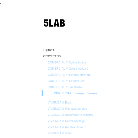
,
EQUIPO
PROYECTOS
COMERCIAL // Óptica Activa
COMERCIAL // Óptica Activa 2
COMERCIAL // Tiendas Now me!
COMERCIAL // Tiendas Bell
COMERCIAL // Bar Rüstik
COMERCIAL // Imagen Danone
VIVIENDA // Easo
VIVIENDA // Mini apartamento
VIVIENDA // Unifamiliar El Masnou
VIVIENDA // Carrer Còrsega
VIVIENDA // Rambla Raval
VIVIENDA // Volart