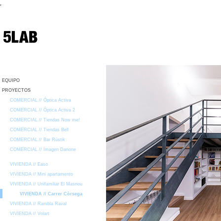
,
EQUIPO
PROYECTOS
COMERCIAL // Óptica Activa
COMERCIAL // Óptica Activa 2
COMERCIAL // Tiendas Now me!
COMERCIAL // Tiendas Bell
COMERCIAL // Bar Rüstik
COMERCIAL // Imagen Danone
VIVIENDA // Easo
VIVIENDA // Mini apartamento
VIVIENDA // Unifamiliar El Masnou
VIVIENDA // Carrer Còrsega
VIVIENDA // Rambla Raval
VIVIENDA // Volart