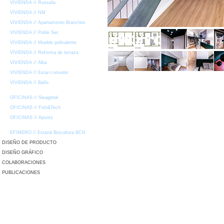
VIVIENDA // Russafa
VIVIENDA // NM
VIVIENDA // Apartamento Branchini
VIVIENDA // Poble Sec
VIVIENDA // Mueble polivalente
VIVIENDA // Reforma de terraza
VIVIENDA // Alba
VIVIENDA // Estar-comedor
VIVIENDA // Baño
OFICINAS // Swagelok
OFICINAS // Fish&Tech
OFICINAS // Apunts
EFIMERO // Estand Biocultura BCN
DISEÑO DE PRODUCTO
DISEÑO GRÁFICO
COLABORACIONES
PUBLICACIONES