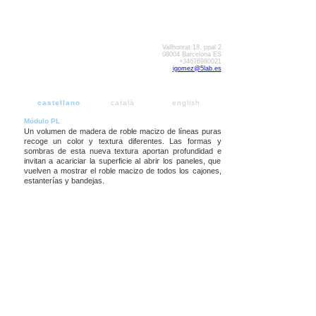
Vallhonrat 18, ppal 2
08004 Barcelona ES
+34676980021
igomez@5lab.es
castellano
català
english
Módulo PL
Un volumen de madera de roble macizo de líneas puras
recoge un color y textura diferentes. Las formas y
sombras de esta nueva textura aportan profundidad e
invitan a acariciar la superficie al abrir los paneles, que
vuelven a mostrar el roble macizo de todos los cajones,
estanterías y bandejas.