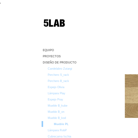
,
EQUIPO
PROYECTOS
DISEÑO DE PRODUCTO
Candelabro Zutargi
Perchero S_rack
Perchero B_rack
Espejo Olivia
Lámpara Play
Espejo Pray
Mueble B_kube
Mueble B_on
Mueble B_kod
Mueble PL
Lámpara RobP
Cubrecama Ischia