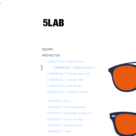
,
EQUIPO
PROYECTOS
COMERCIAL // Óptica Activa
COMERCIAL // Óptica Activa 2
COMERCIAL // Tiendas Now me!
COMERCIAL // Tiendas Bell
COMERCIAL // Bar Rüstik
COMERCIAL // Imagen Danone
VIVIENDA // Easo
VIVIENDA // Mini apartamento
VIVIENDA // Unifamiliar El Masnou
VIVIENDA // Carrer Còrsega
VIVIENDA // Rambla Raval
VIVIENDA // Volart