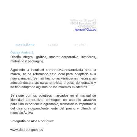
Vallhonrat 18, ppal 2
08004 Barcelona ES
+34676980021
igomez@5lab.es
castellano
català
english
Óptica Activa 2.
Diseño integral: gráfica, master corporativo, interiores,
mobiliario y packaging.
Siguiendo la identidad corporativa desarrollada para la
marca, se ha reformado este local para adaptarlo a la
nueva imagen. Se han hecho las variaciones necesarias
adecuándose a las características propias del espacio y
se han adaptado algunos de los muebles existentes.
Se sigue con los objetivos marcados en el manual de
identidad corporativa: conseguir un espacio atractivo
para una experiencia agradable, transmitir la importancia
del diseño independientemente del precio y difundir el
mensaje Activa.
Fotografía de Alba Rodríguez
www.albarodriguez.es