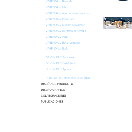
VIVIENDA // Russafa
VIVIENDA // NM
VIVIENDA // Apartamento Branchini
VIVIENDA // Poble Sec
VIVIENDA // Mueble polivalente
VIVIENDA // Reforma de terraza
VIVIENDA // Alba
VIVIENDA // Estar-comedor
VIVIENDA // Baño
OFICINAS // Swagelok
OFICINAS // Fish&Tech
OFICINAS // Apunts
EFIMERO // Estand Biocultura BCN
DISEÑO DE PRODUCTO
DISEÑO GRÁFICO
COLABORACIONES
PUBLICACIONES