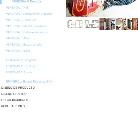
VIVIENDA // Russafa
VIVIENDA // NM
VIVIENDA // Apartamento Branchini
VIVIENDA // Poble Sec
VIVIENDA // Mueble polivalente
VIVIENDA // Reforma de terraza
VIVIENDA // Alba
VIVIENDA // Estar-comedor
VIVIENDA // Baño
OFICINAS // Swagelok
OFICINAS // Fish&Tech
OFICINAS // Apunts
EFIMERO // Estand Biocultura BCN
DISEÑO DE PRODUCTO
DISEÑO GRÁFICO
COLABORACIONES
PUBLICACIONES