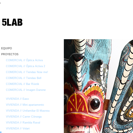
,
EQUIPO
PROYECTOS
COMERCIAL // Óptica Activa
COMERCIAL // Óptica Activa 2
COMERCIAL // Tiendas Now me!
COMERCIAL // Tiendas Bell
COMERCIAL // Bar Rüstik
COMERCIAL // Imagen Danone
VIVIENDA // Easo
VIVIENDA // Mini apartamento
VIVIENDA // Unifamiliar El Masnou
VIVIENDA // Carrer Còrsega
VIVIENDA // Rambla Raval
VIVIENDA // Volart