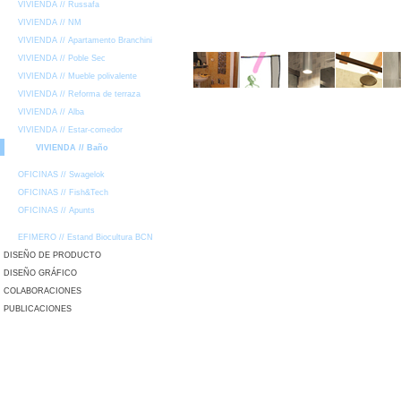
VIVIENDA // Russafa
VIVIENDA // NM
VIVIENDA // Apartamento Branchini
VIVIENDA // Poble Sec
VIVIENDA // Mueble polivalente
VIVIENDA // Reforma de terraza
VIVIENDA // Alba
VIVIENDA // Estar-comedor
VIVIENDA // Baño
OFICINAS // Swagelok
OFICINAS // Fish&Tech
OFICINAS // Apunts
EFIMERO // Estand Biocultura BCN
DISEÑO DE PRODUCTO
DISEÑO GRÁFICO
COLABORACIONES
PUBLICACIONES